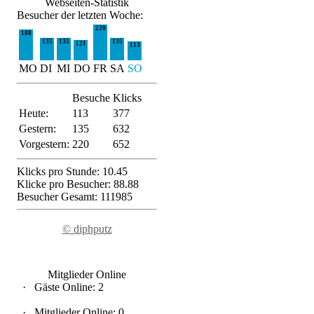
Webseiten-Statistik
Besucher der letzten Woche:
220
188
135
135
135
121
113
MO
DI
MI
DO
FR
SA
SO
Besuche
Klicks
Heute:
113
377
Gestern:
135
632
Vorgestern:
220
652
Klicks pro Stunde: 10.45
Klicke pro Besucher: 88.88
Besucher Gesamt: 111985
© diphputz
Mitglieder Online
·
Gäste Online: 2
·
Mitglieder Online: 0