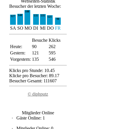
Webseiten-Statistik
Besucher der letzten Woche:
188
140
135
135
127
121
90
SA
SO
MO
DI
MI
DO
FR
Besuche
Klicks
Heute:
90
262
Gestern:
121
595
Vorgestern:
135
546
Klicks pro Stunde: 10.45
Klicke pro Besucher: 89.17
Besucher Gesamt: 111607
© diphputz
Mitglieder Online
·
Gäste Online: 1
·
Mitglieder Online: 0