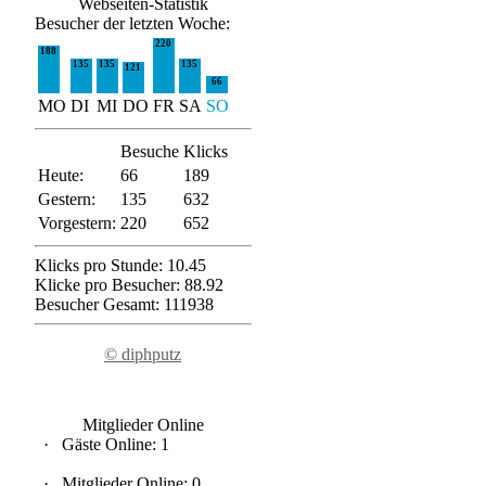
Webseiten-Statistik
Besucher der letzten Woche:
220
188
135
135
135
121
66
MO
DI
MI
DO
FR
SA
SO
Besuche
Klicks
Heute:
66
189
Gestern:
135
632
Vorgestern:
220
652
Klicks pro Stunde: 10.45
Klicke pro Besucher: 88.92
Besucher Gesamt: 111938
© diphputz
Mitglieder Online
·
Gäste Online: 1
·
Mitglieder Online: 0