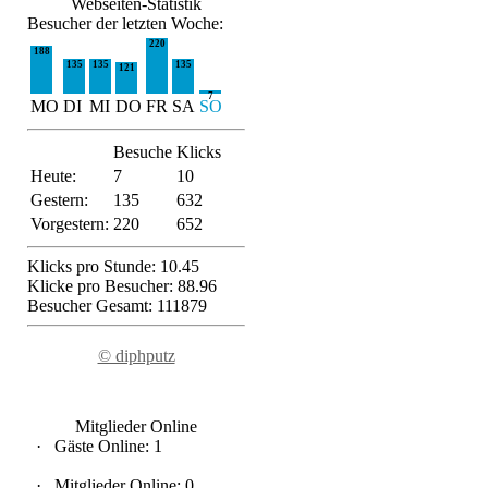
Webseiten-Statistik
Besucher der letzten Woche:
220
188
135
135
135
121
7
MO
DI
MI
DO
FR
SA
SO
Besuche
Klicks
Heute:
7
10
Gestern:
135
632
Vorgestern:
220
652
Klicks pro Stunde: 10.45
Klicke pro Besucher: 88.96
Besucher Gesamt: 111879
© diphputz
Mitglieder Online
·
Gäste Online: 1
·
Mitglieder Online: 0