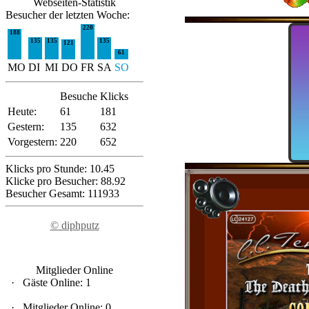
Webseiten-Statistik
Besucher der letzten Woche:
220
188
135
135
135
121
61
MO
DI
MI
DO
FR
SA
SO
Besuche
Klicks
Heute:
61
181
Gestern:
135
632
Vorgestern:
220
652
Klicks pro Stunde: 10.45
Klicke pro Besucher: 88.92
Besucher Gesamt: 111933
© diphputz
Mitglieder Online
·
Gäste Online: 1
·
Mitglieder Online: 0