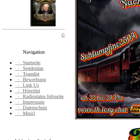
©
Navigation
·
Startseite
·
Sendeplan
·
Teamlist
·
Bewerbung
·
Link Us
·
Hörerlist
·
Radiostatus Infoseite
·
Impressum
·
Datenschutz
·
Musi1