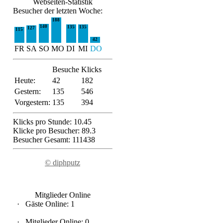
Webseiten-Statistik
Besucher der letzten Woche:
188
140
135
135
127
115
42
FR
SA
SO
MO
DI
MI
DO
Besuche
Klicks
Heute:
42
182
Gestern:
135
546
Vorgestern:
135
394
Klicks pro Stunde: 10.45
Klicke pro Besucher: 89.3
Besucher Gesamt: 111438
© diphputz
Mitglieder Online
·
Gäste Online: 1
·
Mitglieder Online: 0