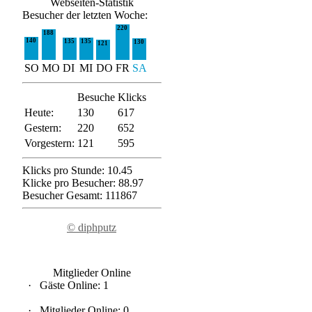
Webseiten-Statistik
Besucher der letzten Woche:
220
188
140
135
135
130
121
SO
MO
DI
MI
DO
FR
SA
Besuche
Klicks
Heute:
130
617
Gestern:
220
652
Vorgestern:
121
595
Klicks pro Stunde: 10.45
Klicke pro Besucher: 88.97
Besucher Gesamt: 111867
© diphputz
Mitglieder Online
·
Gäste Online: 1
·
Mitglieder Online: 0