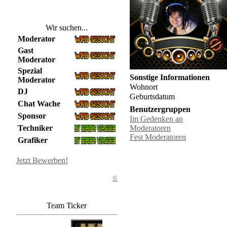
Wir suchen...
Moderator
Gast
Moderator
Spezial
Sonstige Informationen
Moderator
Wohnort
DJ
Geburtsdatum
Chat Wache
Benutzergruppen
Sponsor
Im Gedenken an
Techniker
Moderatoren
Fest Moderatoren
Grafiker
Jetzt Bewerben!
©
Team Ticker